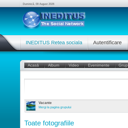
Duminică, 09 August 2026
INEDITUS Retea sociala
Autentificare
Acasă
Album
Video
Evenimente
Grup
Vacante
Mergi la pagina grupului
Toate fotografiile