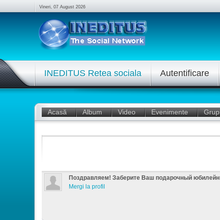
Vineri, 07 August 2026
INEDITUS Retea sociala
Autentificare
Acasă
Album
Video
Evenimente
Grup
Поздравляем! Заберите Ваш подарочный юбилейный
Mergi la profil