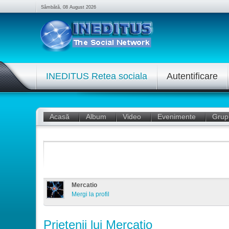
Sâmbătă, 08 August 2026
INEDITUS Retea sociala
Autentificare
Acasă
Album
Video
Evenimente
Grup
Mercatio
Mergi la profil
Prietenii lui Mercatio