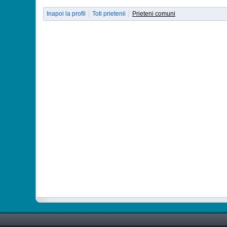
Inapoi la profil
Toti prietenii
Prieteni comuni