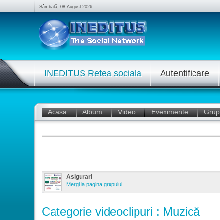
Sâmbătă, 08 August 2026
INEDITUS Retea sociala
Autentificare
Acasă
Album
Video
Evenimente
Grup
Asigurari
Mergi la pagina grupului
Categorie videoclipuri : Muzică