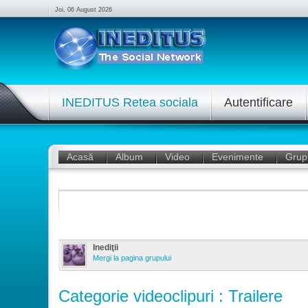
Joi, 06 August 2026
INEDITUS Retea sociala
Autentificare
Acasă
Album
Video
Evenimente
Grup
Inediţii
Mergi la pagina grupului
Categorie videoclipuri : Trailere