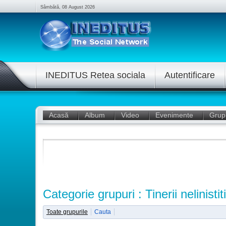
Sâmbătă, 08 August 2026
INEDITUS Retea sociala
Autentificare
Acasă
Album
Video
Evenimente
Grup
Categorie grupuri : Tinerii nelinistiti
Toate grupurile
Cauta