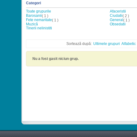
Categori
Toate grupurile
Afaceristii
Barosanii
Ciudatii
( 1 )
( 2 )
Fete nemaritate
General
( 1 )
( 1 )
Muzică
Obsedatii
Tinerii nelinistiti
Sortează după:
Ultimele grupuri
Alfabetic
Nu a fost gasit niciun grup.