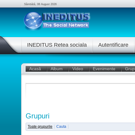
Sâmbătă, 08 August 2026
INEDITUS Retea sociala
Autentificare
Acasă
Album
Video
Evenimente
Grup
Grupuri
Toate grupurile
Cauta