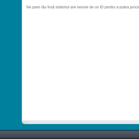
Ne pare rău însă sistemul are nevoie de un ID pentru a putea proc