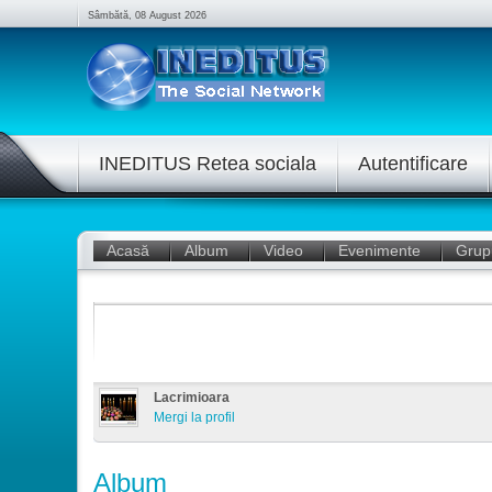
Sâmbătă, 08 August 2026
INEDITUS Retea sociala
Autentificare
Acasă
Album
Video
Evenimente
Grup
Lacrimioara
Mergi la profil
Album