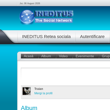
Joi, 06 August 2026
INEDITUS Retea sociala
Autentificare
Acasă
Album
Video
Evenimente
Grup
Traian
Mergi la profil
Album