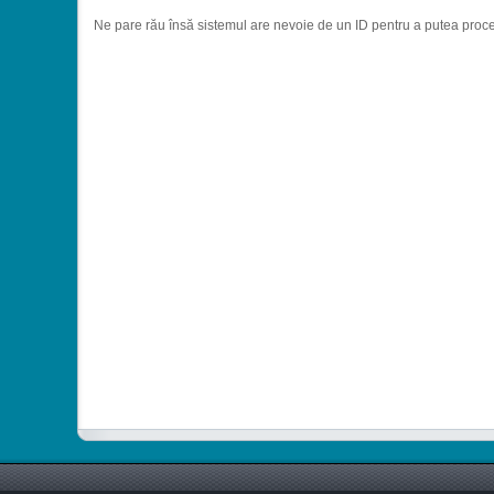
Ne pare rău însă sistemul are nevoie de un ID pentru a putea proc