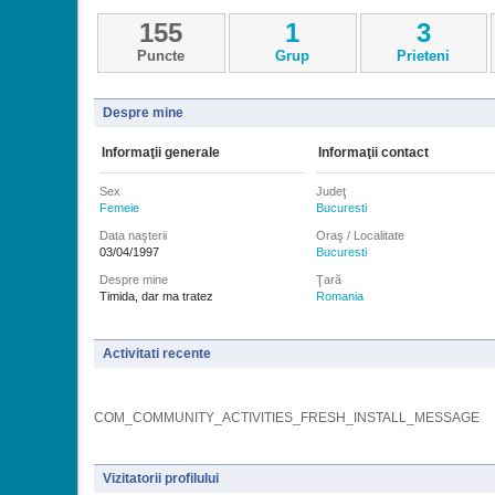
155
1
3
Puncte
Grup
Prieteni
Despre mine
Informaţii generale
Informaţii contact
Sex
Judeţ
Femeie
Bucuresti
Data naşterii
Oraş / Localitate
03/04/1997
Bucuresti
Despre mine
Ţară
Timida, dar ma tratez
Romania
Activitati recente
COM_COMMUNITY_ACTIVITIES_FRESH_INSTALL_MESSAGE
Vizitatorii profilului