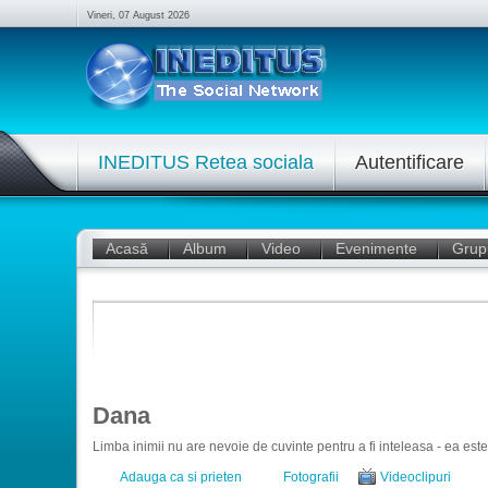
Vineri, 07 August 2026
INEDITUS Retea sociala
Autentificare
Acasă
Album
Video
Evenimente
Grup
Dana
Limba inimii nu are nevoie de cuvinte pentru a fi inteleasa - ea este
Adauga ca si prieten
Fotografii
Videoclipuri